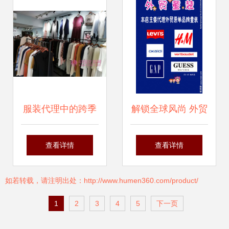
业洞察
服装代理中的跨季
解锁全球风尚 外贸
换货 概念解析与执
服装代理的视觉营
查看详情
查看详情
行条件
销之道
如若转载，请注明出处：http://www.humen360.com/product/
1
2
3
4
5
下一页