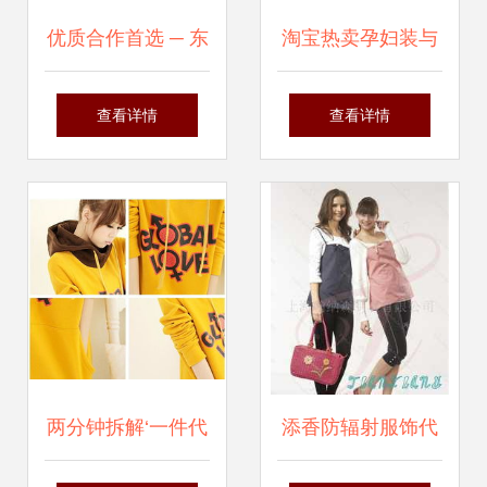
优质合作首选 ─ 东
淘宝热卖孕妇装与
莞市茶山立扬服饰
防辐射服 厂家直营
查看详情
查看详情
厂 | 精选服饰服装
批发零售，创业新
代理推荐
商机
两分钟拆解‘一件代
添香防辐射服饰代