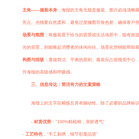
主角——服装本身
：海报的主角无疑是服装。图片必须清晰
亮点。光线要自然柔和，避免过度修图导致色差，确保客户
场景与氛围
：将服装置于恰当的背景或生活场景中，能有效
光的背景，则能唤起消费者的休闲向往。场景化营销能帮助
构图与排版
：遵循简洁、平衡的原则。服装应占据视觉中心
升海报的高级感和呼吸感。
三、信息传达：简洁有力的文案策略
海报上的文字应精炼且具有煽动性。除了必要的品牌标
-
材质优势
：“100%精梳棉，亲肤透气”
-
工艺特色
：“手工刺绣，细节彰显品质”