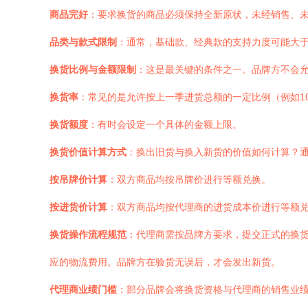
商品完好
：要求换货的商品必须保持全新原状，未经销售、
品类与款式限制
：通常，基础款、经典款的支持力度可能大于
换货比例与金额限制
：这是最关键的条件之一。品牌方不会允
换货率
：常见的是允许按上一季进货总额的一定比例（例如1
换货额度
：有时会设定一个具体的金额上限。
换货价值计算方式
：换出旧货与换入新货的价值如何计算？
按吊牌价计算
：双方商品均按吊牌价进行等额兑换。
按进货价计算
：双方商品均按代理商的进货成本价进行等额
换货操作流程规范
：代理商需按品牌方要求，提交正式的换
应的物流费用。品牌方在验货无误后，才会发出新货。
代理商业绩门槛
：部分品牌会将换货资格与代理商的销售业