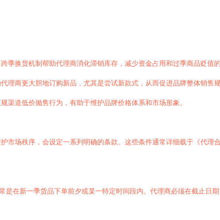
。跨季换货机制帮助代理商消化滞销库存，减少资金占用和过季商品贬值
励代理商更大胆地订购新品，尤其是尝试新款式，从而促进品牌整体销售
正规渠道低价抛售行为，有助于维护品牌价格体系和市场形象。
维护市场秩序，会设定一系列明确的条款。这些条件通常详细载于《代理
通常是在新一季货品下单前夕或某一特定时间段内。代理商必须在截止日