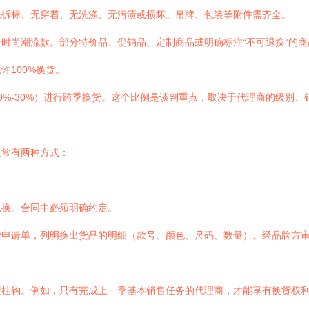
未拆标、无穿着、无洗涤、无污渍或损坏。吊牌、包装等附件需齐全。
时尚潮流款。部分特价品、促销品、定制商品或明确标注“不可退换”的
许100%换货。
0%-30%）进行跨季换货。这个比例是谈判重点，取决于代理商的级别、
通常有两种方式：
兑换。合同中必须明确约定。
货申请单，列明换出货品的明细（款号、颜色、尺码、数量）。经品牌方
绩挂钩。例如，只有完成上一季基本销售任务的代理商，才能享有换货权