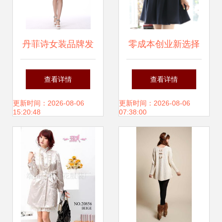
丹菲诗女装品牌发
零成本创业新选择
展之道 聚集招商加
东莞市卡迪菲尔女
查看详情
查看详情
盟与代理合作新机
装代理项目全景解
更新时间：2026-08-06
更新时间：2026-08-06
15:20:48
07:38:00
遇
析