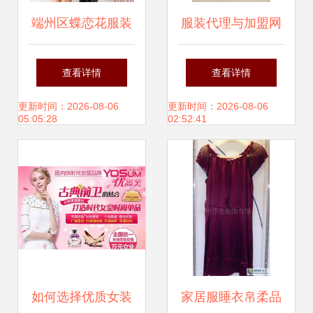
端州区蝶恋花服装
服装代理与加盟网
厂诚邀全国代理合
店 免费女装代销与
查看详情
查看详情
作伙伴
男装淘宝分销的全
更新时间：2026-08-06
更新时间：2026-08-06
05:05:28
02:52:41
面解析
如何选择优质女装
家居服睡衣帛柔品