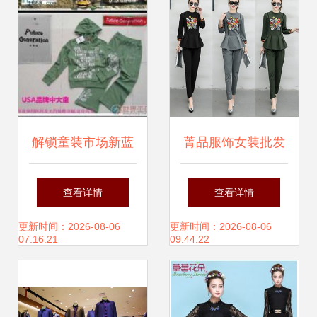
解锁童装市场新蓝
菁品服饰女装批发
海 为何现在是加入
代理 一站式网店货
查看详情
查看详情
外贸童装代理的最
源新选择，如何抢
更新时间：2026-08-06
更新时间：2026-08-06
07:16:21
09:44:22
佳时机？
占千亿女装市场？