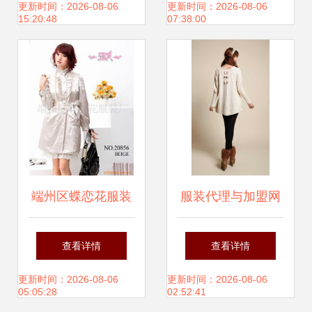
盟与代理合作新机
装代理项目全景解
更新时间：2026-08-06
更新时间：2026-08-06
15:20:48
07:38:00
遇
析
端州区蝶恋花服装
服装代理与加盟网
厂诚邀全国代理合
店 免费女装代销与
查看详情
查看详情
作伙伴
男装淘宝分销的全
更新时间：2026-08-06
更新时间：2026-08-06
05:05:28
02:52:41