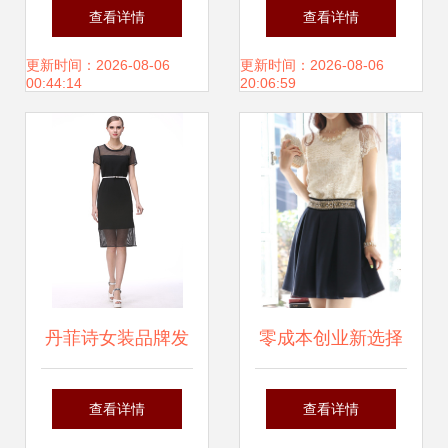
好——2025年新春
欧美女装蕾丝草莓
查看详情
查看详情
祝福
花朵批发连衣裙的
更新时间：2026-08-06
更新时间：2026-08-06
00:44:14
20:06:59
商机解析
丹菲诗女装品牌发
零成本创业新选择
展之道 聚集招商加
东莞市卡迪菲尔女
查看详情
查看详情