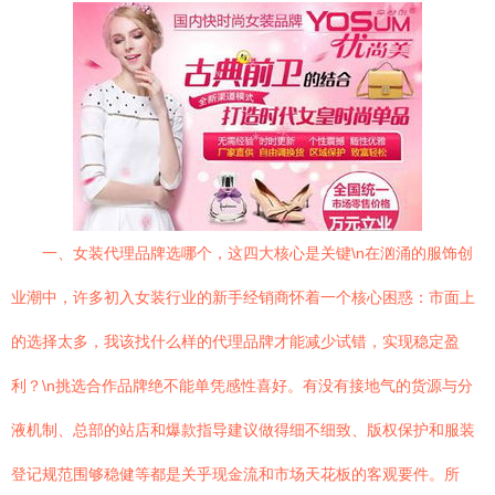
一、女装代理品牌选哪个，这四大核心是关键\n在汹涌的服饰创
业潮中，许多初入女装行业的新手经销商怀着一个核心困惑：市面上
的选择太多，我该找什么样的代理品牌才能减少试错，实现稳定盈
利？\n挑选合作品牌绝不能单凭感性喜好。有没有接地气的货源与分
液机制、总部的站店和爆款指导建议做得细不细致、版权保护和服装
登记规范围够稳健等都是关乎现金流和市场天花板的客观要件。所