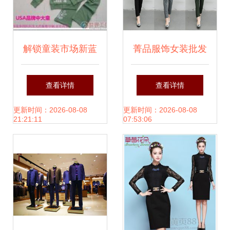
解锁童装市场新蓝
菁品服饰女装批发
海 为何现在是加入
代理 一站式网店货
查看详情
查看详情
外贸童装代理的最
源新选择，如何抢
更新时间：2026-08-08
更新时间：2026-08-08
21:21:11
07:53:06
佳时机？
占千亿女装市场？