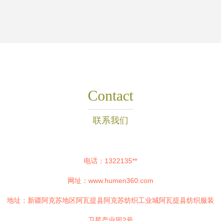
Contact
联系我们
电话：1322135**
网址：
www.humen360.com
地址：新疆阿克苏地区阿瓦提县阿克苏纺织工业城阿瓦提县纺织服装
卫星产业园2号