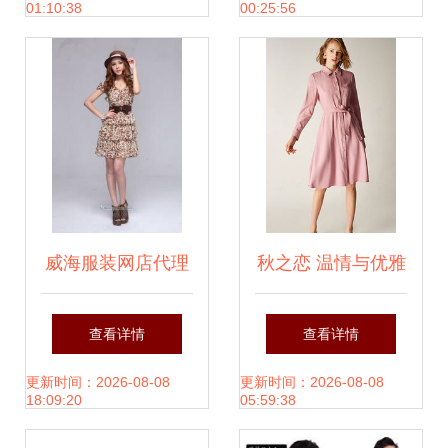
01:10:38
00:25:56
盟新宠
裙商机指南
威海服装网店代理
秋之恋 温情与优雅
加盟指南 携手上海
交织的女装品牌加
查看详情
查看详情
威坝共拓市场
盟新机遇
更新时间：2026-08-08
更新时间：2026-08-08
18:09:20
05:59:38