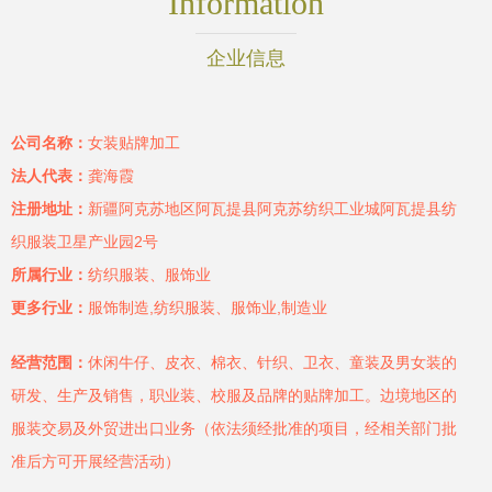
Information
企业信息
公司名称：
女装贴牌加工
法人代表：
龚海霞
注册地址：
新疆阿克苏地区阿瓦提县阿克苏纺织工业城阿瓦提县纺
织服装卫星产业园2号
所属行业：
纺织服装、服饰业
更多行业：
服饰制造,纺织服装、服饰业,制造业
经营范围：
休闲牛仔、皮衣、棉衣、针织、卫衣、童装及男女装的
研发、生产及销售，职业装、校服及品牌的贴牌加工。边境地区的
服装交易及外贸进出口业务（依法须经批准的项目，经相关部门批
准后方可开展经营活动）