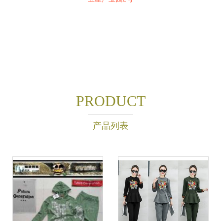
PRODUCT
产品列表